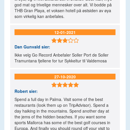
god mat og trivelige mennesker over alt. Vi bodde på
THB Gran Playa, et voksen hotell på østsiden av øya
som virkelig kan anbefales.
12-01-2021

Dan Gunvald
sier:
Ikke velg Go Record Anbefaler Soller Port de Soller
Tramuntana fjellene for tur Sykkeltur til Valdemosa
27-10-2020

Robert
sier:
Spend a full day in Palma. Visit some of the best
restaurants (look them up on TripAdvisor). Spend a
day haiking in the mountains. Spend another day at
the jems of the hidden beaches. If you want some
sports Mallorca has some of the best golf courses in
Europa. And finally you should round off your visit to