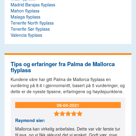
Madrid Barajas flyplass
Mahon flyplass
Malaga flyplass
Tenerife North flyplass
Tenerife Sør flyplass
Valencia flyplass
Tips og erfaringer fra Palma de Mallorca
flyplass
Kundene våre har gitt Palma de Mallorca flyplass en
vurdering på
8.6
i gjennomsnitt, basert på
5
vurderinger, og
dette er de nyeste tipsene, erfaringene og høydepunktene.
08-04-2021

Raymond
sier:
Mallorca kan virkelig anbefales. Dette var vår første tur
til øya, og vi fikk akkurat det vi ønsket. Godt vær, mye