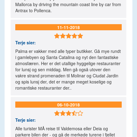
Mallorca by driving the mountain coast line by car from
Antrax to Pollenca.
11-11-2018

Terje
sier:
Palma er vakker med alle typer butikker. Gå mye rundt
i gamlebyen og Santa Catalina og nyt den fantastiske
atmosfæren. Her er det utallige hyggelige restauranter
for lunsj og sen middag. Men gå også utover den
vakre strand promenaden til Molinar og Ciudat Jardin
og spis lunsj der, det er mange meget koselige og
romantiske restauranter der..
06-10-2018

Terje
sier:
Alle turister MÅ reise til Valdemosa eller Deia og
parkere bilen der - og gå de merkede turene i fjellet