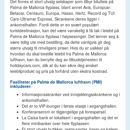
Det finnes et stort utvalg selskaper som tilbyr bilutleie på
Palma de Mallorca flyplass, blant annet Avis, Europcar-
Betacar, Centauro, Europa, Hasso, Hertz, Record og TUI
Cars-Ultramar Express. Skrankene deres ligger i
ankomsthallen. Fordi dette er en svært populært
turistdestinasjon, kan det være vanskelig å få tak i leiebil på
Palma de Mallorca flyplass i høysesonger. Det lønner seg å
være tidlig ute med bestilling, da dette vanligvis gir deg
større utvalg til rimeligere priser. Hvis du er usikker på
hvordan du skal bestille leiebil fra Palma de Mallorca
lufthavn, kan du benytte deg av tilbudstjenesten til
holidaycars.com, slik at du kan sikre deg ønsket
leiebilprodukt og pris på forhånd uten ekstra kostnad.
Fasiliteter på Palma de Mallorca lufthavn (PMI)
inkluderer:
Informasjonsskranker ved innsjekkingsskrankene og i
ankomsthallen.
Det er to VIP-lounger i første etasje i avgangshallen.
Konferanserom er tilgjengelige på forespørsel.
La Caixa bank er lokalisert i avgangshallen og det er
flere minibanker over hele flyplassen.
Et stort utvalg butikker, restauranter, barer og kafeer.