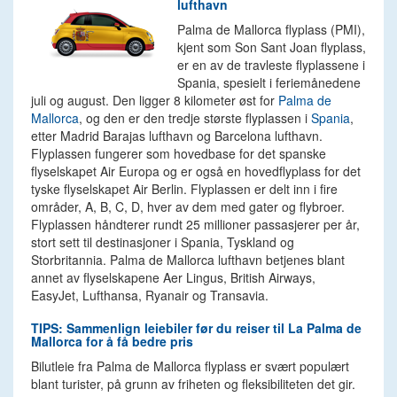
lufthavn
Palma de Mallorca flyplass (PMI),
kjent som Son Sant Joan flyplass,
er en av de travleste flyplassene i
Spania, spesielt i feriemånedene
juli og august. Den ligger 8 kilometer øst for
Palma de
Mallorca
, og den er den tredje største flyplassen i
Spania
,
etter Madrid Barajas lufthavn og Barcelona lufthavn.
Flyplassen fungerer som hovedbase for det spanske
flyselskapet Air Europa og er også en hovedflyplass for det
tyske flyselskapet Air Berlin. Flyplassen er delt inn i fire
områder, A, B, C, D, hver av dem med gater og flybroer.
Flyplassen håndterer rundt 25 millioner passasjerer per år,
stort sett til destinasjoner i Spania, Tyskland og
Storbritannia. Palma de Mallorca lufthavn betjenes blant
annet av flyselskapene Aer Lingus, British Airways,
EasyJet, Lufthansa, Ryanair og Transavia.
TIPS: Sammenlign leiebiler før du reiser til La Palma de
Mallorca for å få bedre pris
Bilutleie fra Palma de Mallorca flyplass er svært populært
blant turister, på grunn av friheten og fleksibiliteten det gir.