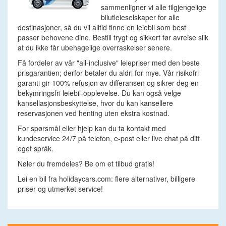
sammenligner vi alle tilgjengelige
bilutleieselskaper for alle
destinasjoner, så du vil alltid finne en leiebil som best
passer behovene dine. Bestill trygt og sikkert før avreise slik
at du ikke får ubehagelige overraskelser senere.
Få fordeler av vår "all-inclusive" leiepriser med den beste
prisgarantien; derfor betaler du aldri for mye. Vår risikofri
garanti gir 100% refusjon av differansen og sikrer deg en
bekymringsfri leiebil-opplevelse. Du kan også velge
kansellasjonsbeskyttelse, hvor du kan kansellere
reservasjonen ved henting uten ekstra kostnad.
For spørsmål eller hjelp kan du ta kontakt med
kundeservice 24/7 på telefon, e-post eller live chat på ditt
eget språk.
Nøler du fremdeles? Be om et tilbud gratis!
Lei en bil fra holidaycars.com: flere alternativer, billigere
priser og utmerket service!