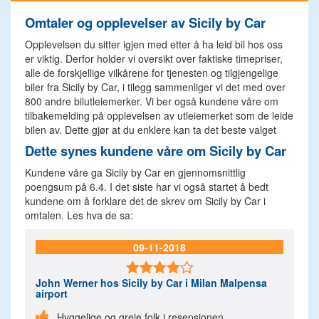
Omtaler og opplevelser av Sicily by Car
Opplevelsen du sitter igjen med etter å ha leid bil hos oss
er viktig. Derfor holder vi oversikt over faktiske timepriser,
alle de forskjellige vilkårene for tjenesten og tilgjengelige
biler fra Sicily by Car, i tilegg sammenliger vi det med over
800 andre bilutleiemerker. Vi ber også kundene våre om
tilbakemelding på opplevelsen av utleiemerket som de leide
bilen av. Dette gjør at du enklere kan ta det beste valget
Dette synes kundene våre om Sicily by Car
Kundene våre ga Sicily by Car en gjennomsnittlig
poengsum på 6.4. I det siste har vi også startet å bedt
kundene om å forklare det de skrev om Sicily by Car i
omtalen. Les hva de sa:
09-11-2018

John Werner
hos Sicily by Car i Milan Malpensa
airport

Hyggelige og greie folk i resepsjonen.