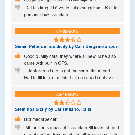

Det tok lang tid å vente i utleveringskøen. Kun to
personer bak skranken.
01-03-2018

Simen Petteroe
hos Sicily by Car i Bergamo airport

Good quality cars, they where all new. Mine also
came with built in GPS.

It took some time to get the car at the airport.
Had to fill in a lot of info I allready had sent over.
25-10-2016

Stein
hos Sicily by Car i Milano, Italia

Blid medarbeider

Alt for liten kappasitet i skranken Bil levert ut med
meget dårlige dekk, samt varselllamper som lyste