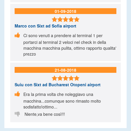
01-09-2018

Marco
con Sixt ad Sofia airport

Ci sono venuti a prendere al terminal 1 per
portarci al terminal 2 veloci nel check in della
macchina macchina pulita, ottimo rapporto qualita'
prezzo
21-08-2018

Suiu
con Sixt ad Bucharest Otopeni airport

Era la prima volta che noleggiavo una
macchina...comunque sono rimasto molto
sodisfatto!ottimo...

Niente,va bene così!!!