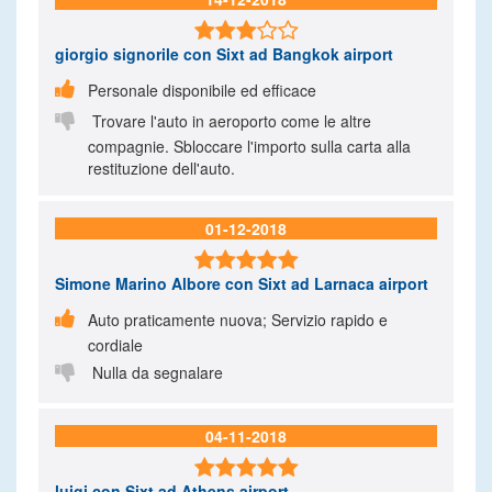

giorgio signorile
con Sixt ad Bangkok airport

Personale disponibile ed efficace

Trovare l'auto in aeroporto come le altre
compagnie. Sbloccare l'importo sulla carta alla
restituzione dell'auto.
01-12-2018

Simone Marino Albore
con Sixt ad Larnaca airport

Auto praticamente nuova; Servizio rapido e
cordiale

Nulla da segnalare
04-11-2018

luigi
con Sixt ad Athens airport