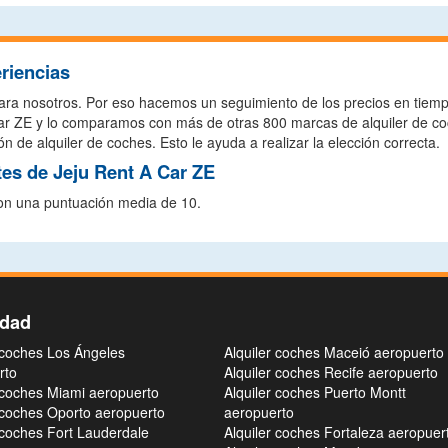
riencias
ara nosotros. Por eso hacemos un seguimiento de los precios en tiempo 
 Car ZE y lo comparamos con más de otras 800 marcas de alquiler de c
 de alquiler de coches. Esto le ayuda a realizar la elección correcta.
tes de Jeju Rent A Car ZE
con una puntuación media de 10.
idad
 coches Los Ángeles
Alquiler coches Maceió aeropuerto
rto
Alquiler coches Recife aeropuerto
 coches Miami aeropuerto
Alquiler coches Puerto Montt
 coches Oporto aeropuerto
aeropuerto
 coches Fort Lauderdale
Alquiler coches Fortaleza aeropuer