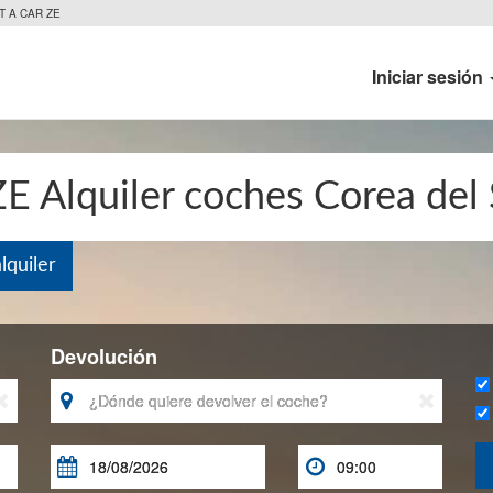
T A CAR ZE
Iniciar sesión
ZE Alquiler coches Corea del
quiler
Devolución




