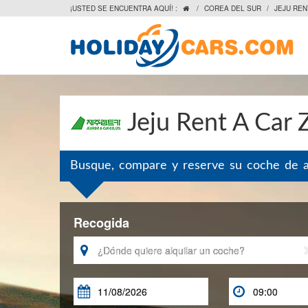
¡USTED SE ENCUENTRA AQUÍ! :
/
COREA DEL SUR
/
JEJU REN

Jeju Rent A Car 
Busque, compare y reserve su coche de al
Recogida


