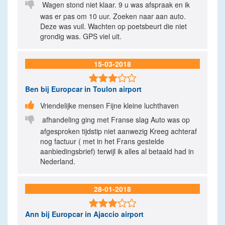

Wagen stond niet klaar. 9 u was afspraak en ik
was er pas om 10 uur. Zoeken naar aan auto.
Deze was vuil. Wachten op poetsbeurt die niet
grondig was. GPS viel uit.
15-03-2018

Ben
bij Europcar in Toulon airport

Vriendelijke mensen Fijne kleine luchthaven

afhandeling ging met Franse slag Auto was op
afgesproken tijdstip niet aanwezig Kreeg achteraf
nog factuur ( met in het Frans gestelde
aanbiedingsbrief) terwijl ik alles al betaald had in
Nederland.
28-01-2018

Ann
bij Europcar in Ajaccio airport