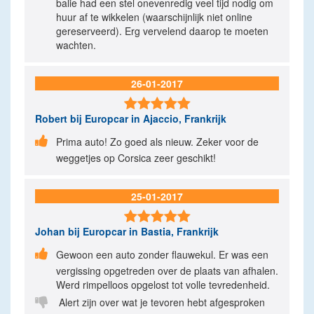
balie had een stel onevenredig veel tijd nodig om
huur af te wikkelen (waarschijnlijk niet online
gereserveerd). Erg vervelend daarop te moeten
wachten.
26-01-2017

Robert
bij Europcar in Ajaccio, Frankrijk

Prima auto! Zo goed als nieuw. Zeker voor de
weggetjes op Corsica zeer geschikt!
25-01-2017

Johan
bij Europcar in Bastia, Frankrijk

Gewoon een auto zonder flauwekul. Er was een
vergissing opgetreden over de plaats van afhalen.
Werd rimpelloos opgelost tot volle tevredenheid.

Alert zijn over wat je tevoren hebt afgesproken