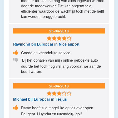
moet er ter plaatse nog van alles ingevuld worden
door de medewerker. Dat kan ongetwijfeld
efficiënter waardoor de wachttijd toch met de helft
kan worden teruggebracht.
25-04-2018

Raymond
bij Europcar in Nice airport

Goede en vriendelijke service

Bij het ophalen van mijn online geboekte auto
duurde het toch nog vrij lang voordat we aan de
beurt waren.
20-04-2018

Michael
bij Europcar in Frejus

Dame heeft alle mogelijke opties over open.
Peugeot. Huyndai en uiteindelijk golf