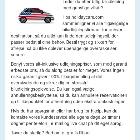
Leder du efter billig biludlejning
med gunstige vilkår?
Hos holidaycars.com
sammenligner vi alle tilgængelige
biludlejningsfirmaer for enhver
destination, så du altid kan finde den udlejningsbil, der
passer bedst til dine behov. Bestil trygt og sikkert før
afrejse, så du ikke oplever ubehagelige overraskelser
senere.
Benyt vores alt-inklusive udlejningspriser, som med garanti
erbedste pris, så du aldrig betaler for meget. Vores Ingen-
risiko-garanti giver 100% tilbagebetaling af det
overskydende og sikrer dig en stressfri
biludlejningsoplevelse. Du kan også vælge
annulleringsbeskyttelse, så du kan annullere reservationen
op til tidspunktet for afhentning uden ekstra omkostninger.
Hvis du har spørgsmål eller har brug for hjælp, kan du
kontakte vores kundeservice alle ugens dage 24 timer i
døgnet per telefon , e-mail og live chat på dit eget sprog.
Tøver du stadig? Bed om et gratis tilbud