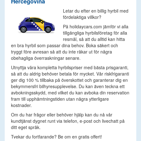
Hercegovina
Letar du efter en billig hyrbil med
fördelaktiga villkor?
På holidaycars.com jämför vi alla
tillgängliga hyrbilsföretag för alla
resmål, så att du alltid kan hitta
en bra hyrbil som passar dina behov. Boka säkert och
tryggt före avresan så att du inte råkar ut för några
obehagliga överraskningar senare.
Utnyttja våra kompletta hyrbilspriser med bästa prisgaranti,
så att du aldrig behöver betala för mycket. Vår riskfrigaranti
ger dig 100 % tillbaka på överskottet och garanterar dig en
bekymmersfri bilhyresupplevelse. Du kan även teckna ett
avbokningsskydd, med vilket du kan avboka din reservation
fram till upphämtningstiden utan några ytterligare
kostnader.
Om du har frågor eller behöver hjälp kan du nå vår
kundtjänst dygnet runt via telefon, e-post och livechatt på
ditt eget språk.
Tvekar du fortfarande? Be om en gratis offert!