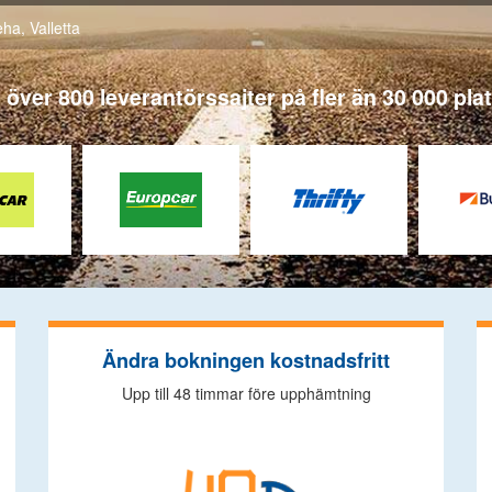
eha
,
Valletta
n över 800 leverantörssajter på fler än 30 000 pla
Ändra bokningen kostnadsfritt
Upp till 48 timmar före upphämtning