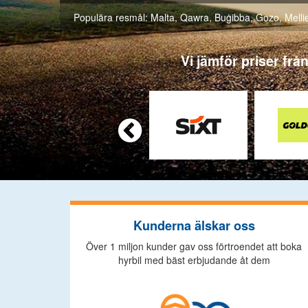
Populära resmål:
Malta
,
Qawra
,
Buġibba
,
Gozo
,
Melli
Vi jämför priser frå

Kunderna älskar oss
Över 1 miljon kunder gav oss förtroendet att boka
hyrbil med bäst erbjudande åt dem