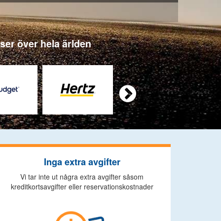
tser över hela ärlden

Inga extra avgifter
Vi tar inte ut några extra avgifter såsom
kreditkortsavgifter eller reservationskostnader