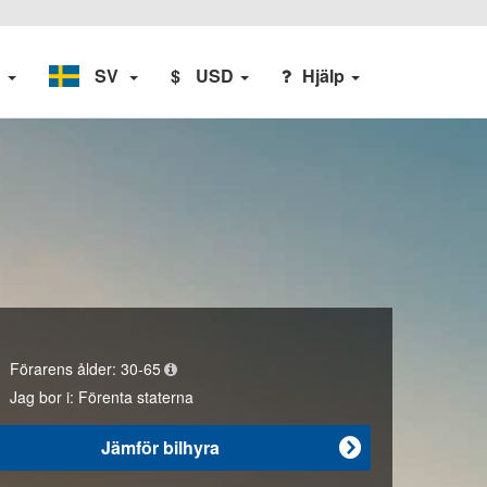
n
SV
$
USD
Hjälp
Förarens ålder:
30-65
Jag bor i:
Förenta staterna
Jämför bilhyra
