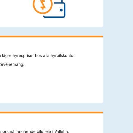
u lägre hyrespriser hos alla hyrbilskontor.
ulturevenemang.
spørsmål angående bilutleie i Valletta.