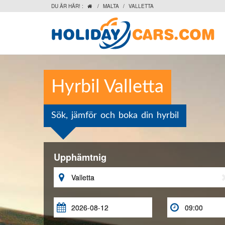
DU ÄR HÄR! :
/
MALTA
/
VALLETTA

Hyrbil Valletta
Sök, jämför och boka din hyrbil
Upphämtnig


