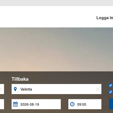
Logga i
Tillbaka




