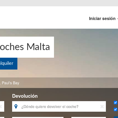
Iniciar sesión
coches Malta
quiler
. Paul's Bay
Devolución


