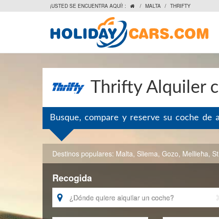
¡USTED SE ENCUENTRA AQUÍ! :
/
MALTA
/
THRIFTY

Thrifty Alquiler 
Busque, compare y reserve su coche de al
Destinos populares:
Malta
,
Sliema
,
Gozo
,
Mellieħa
,
St
Recogida
