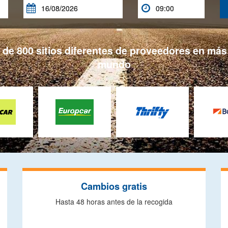


e 800 sitios diferentes de proveedores en más 
mundo
Cambios gratis
Hasta 48 horas antes de la recogida