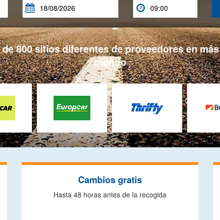


e 800 sitios diferentes de proveedores en más 
mundo
Cambios gratis
Hasta 48 horas antes de la recogida