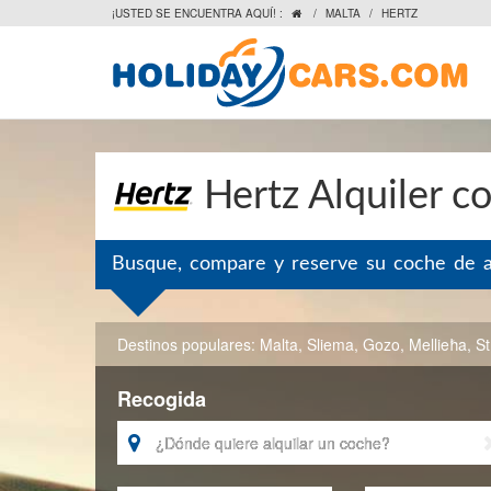
¡USTED SE ENCUENTRA AQUÍ! :
/
MALTA
/
HERTZ

Hertz Alquiler c
Busque, compare y reserve su coche de al
Destinos populares:
Malta
,
Sliema
,
Gozo
,
Mellieħa
,
St
Recogida
