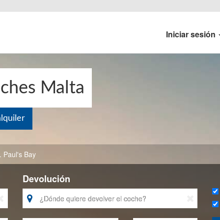
Iniciar sesión
oches Malta
quiler
. Paul's Bay
Devolución


