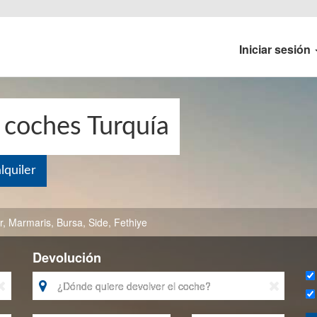
Iniciar sesión
 coches Turquía
quiler
r
,
Marmaris
,
Bursa
,
Side
,
Fethiye
Devolución


