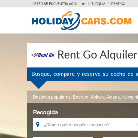
¡USTED SE ENCUENTRA AQUÍ! :
/
TURQUÍA
/
RENT GO

Rent Go Alquiler
Busque, compare y reserve su coche de al
Destinos populares:
Bodrum
,
Ankara
,
Adana
,
Nevşehi
Recogida
