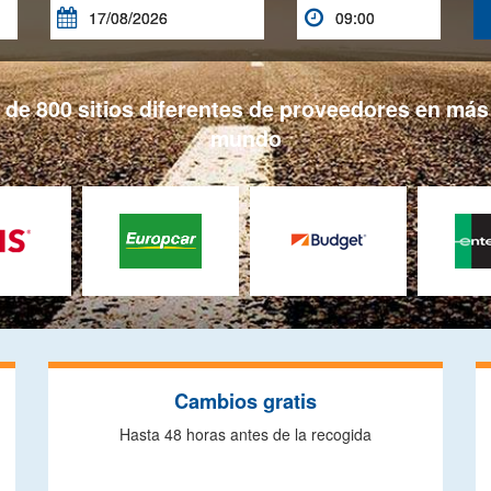


e 800 sitios diferentes de proveedores en más 
mundo
Cambios gratis
Hasta 48 horas antes de la recogida