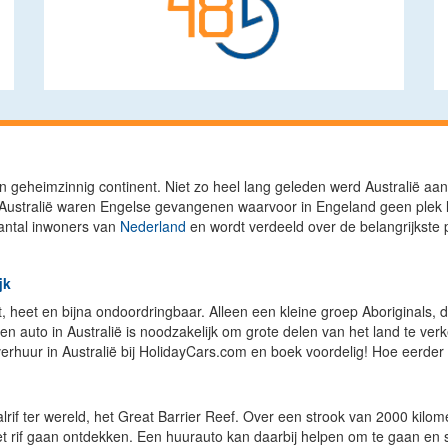
een geheimzinnig continent. Niet zo heel lang geleden werd Australië 
ustralië waren Engelse gevangenen waarvoor in Engeland geen plek le
aantal inwoners van
Nederland
en wordt verdeeld over de belangrijkste
jk
, heet en bijna ondoordringbaar. Alleen een kleine groep Aboriginals,
en auto in Australië is noodzakelijk om grote delen van het land te ver
overhuur in Australië bij HolidayCars.com en boek voordelig! Hoe eerder u
alrif ter wereld, het Great Barrier Reef. Over een strook van 2000 kilom
het rif gaan ontdekken. Een huurauto kan daarbij helpen om te gaan en 