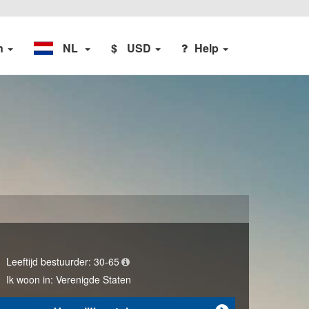
en
NL
$
USD
Help
Leeftijd bestuurder:
30-65
Ik woon in:
Verenigde Staten