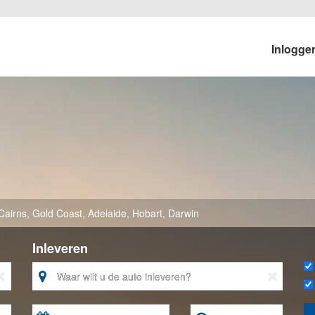
Inlogg
Cairns
,
Gold Coast
,
Adelaide
,
Hobart
,
Darwin
Inleveren


