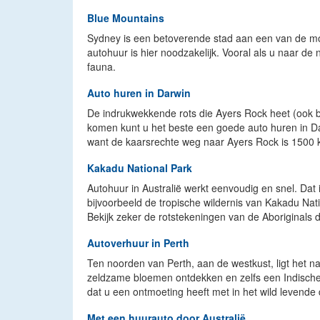
Blue Mountains
Sydney is een betoverende stad aan een van de mooi
autohuur is hier noodzakelijk. Vooral als u naar 
fauna.
Auto huren in Darwin
De indrukwekkende rots die Ayers Rock heet (ook be
komen kunt u het beste een goede auto huren in Da
want de kaarsrechte weg naar Ayers Rock is 1500 
Kakadu National Park
Autohuur in Australië werkt eenvoudig en snel. Dat
bijvoorbeeld de tropische wildernis van Kakadu Nati
Bekijk zeker de rotstekeningen van de Aboriginals 
Autoverhuur in Perth
Ten noorden van Perth, aan de westkust, ligt het na
zeldzame bloemen ontdekken en zelfs een Indische 
dat u een ontmoeting heeft met in het wild levende d
Met een huurauto door Australië