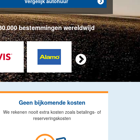
Vergelijk autohuur

n 30.000 bestemmingen wereldwijd

Geen bijkomende kosten
We rekenen nooit extra kosten zoals betalings- of
reserveringskosten