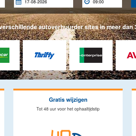


 verschillende autoverhuurder sites in meer da
Gratis wijzigen
Tot 48 uur voor het ophaaltijdstip