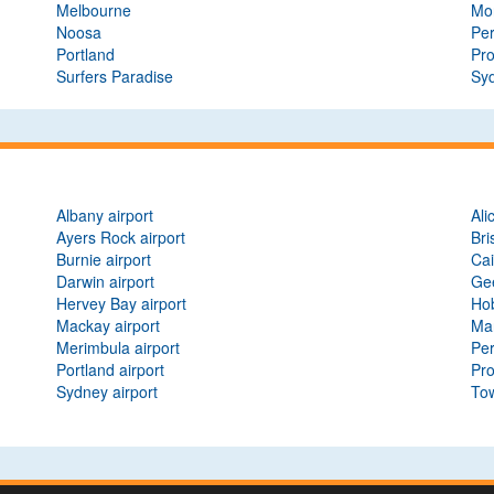
Melbourne
Mo
Noosa
Per
Portland
Pr
Surfers Paradise
Sy
Albany airport
Ali
Ayers Rock airport
Bri
Burnie airport
Cai
Darwin airport
Gee
Hervey Bay airport
Hob
Mackay airport
Mar
Merimbula airport
Per
Portland airport
Pro
Sydney airport
Tow