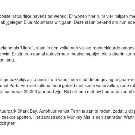
ste natuurlijke havens ter wereld. Er wonen hier ruim vier miljoen m
de nabijgelegen Blue Mountains wilt gaan. Deze staan bekend om hun a
kend als 'Uluru'), staat in een volkomen vlakke roodgekleurde omgevin
rwin. Er zijn een aantal autoverhuur maatschappijen die u daarin ku
km lang.
 is gemakkelijk als u besluit om vanuit een stad de omgeving te gaan v
onal Park. Een verbluffend mooi gebied met koele watervallen, rode rot
die soms wel 20.000 jaar oud zijn. Rijd erheen met uw huurauto vanuit 
tuurpark Shark Bay. Autohuur vanuit Perth is aan te raden, zodat u dit 
zeekoe spotten. Het zandstrandje Monkey Mia is een aanrader. Wannee
olfijnen.