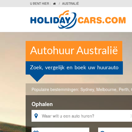
U BENT HIER :
/
AUSTRALIË

Autohuur Australië
Zoek, vergelijk en boek uw huurauto
Populaire bestemmingen:
Sydney
,
Melbourne
,
Perth
,
Ophalen
