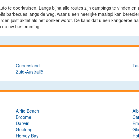
uto te doorkruisen. Langs bijna alle routes zijn campings te vinden en 
fs barbecues langs de weg, waar u een heerlijke maaltijd kan bereid
rden juist aktief als het donker wordt. De kans dat u een kangoeroe aan
n op uw bestemming.
Queensland
Ta
Zuid-Australië
Airlie Beach
Al
Broome
Cai
Darwin
Em
Geelong
Gl
Hervey Bay
Ho