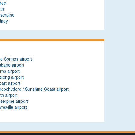
ree
th
oserpine
dney
ce Springs airport
sbane airport
rns airport
long airport
art airport
oochydore / Sunshine Coast airport
th airport
serpine airport
nsville airport