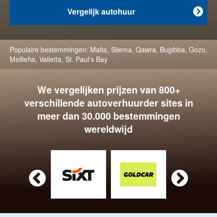
Vergelijk autohuur

Populaire bestemmingen:
Malta
,
Sliema
,
Qawra
,
Buġibba
,
Gozo
,
Mellieħa
,
Valletta
,
St. Paul's Bay
We vergelijken prijzen van 800+
verschillende autoverhuurder sites in
meer dan 30.000 bestemmingen
wereldwijd

