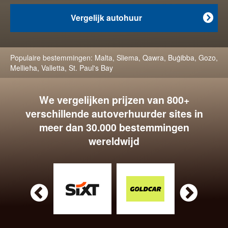
Vergelijk autohuur

Populaire bestemmingen:
Malta
,
Sliema
,
Qawra
,
Buġibba
,
Gozo
,
Mellieħa
,
Valletta
,
St. Paul's Bay
We vergelijken prijzen van 800+
verschillende autoverhuurder sites in
meer dan 30.000 bestemmingen
wereldwijd

