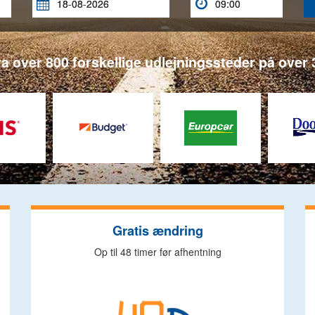


a over 800 forskellige udlejningssteder på over 3
Gratis ændring
Op til 48 timer før afhentning