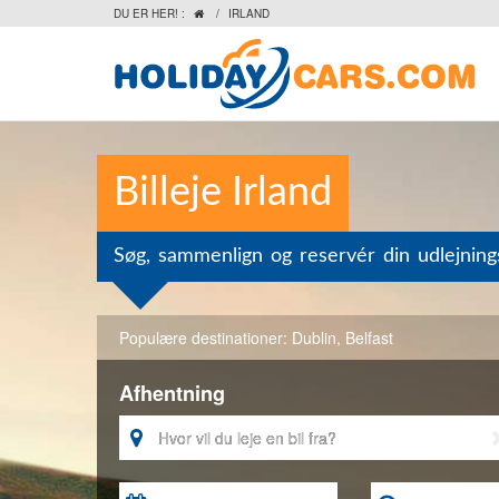
DU ER HER! :
/
IRLAND

Billeje Irland
Søg, sammenlign og reservér din udlejnings
Populære destinationer:
Dublin
,
Belfast
Afhentning
