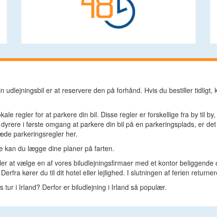
 udlejningsbil er at reservere den på forhånd. Hvis du bestiller tidligt, ka
 regler for at parkere din bil. Disse regler er forskellige fra by til b
yrere i første omgang at parkere din bil på en parkeringsplads, er det o
ræde parkeringsregler her.
eje kan du lægge dine planer på farten.
faler at vælge en af vores biludlejningsfirmaer med et kontor beliggende d
erfra kører du til dit hotel eller lejlighed. I slutningen af ferien returner
ur i Irland? Derfor er biludlejning i Irland så populær.