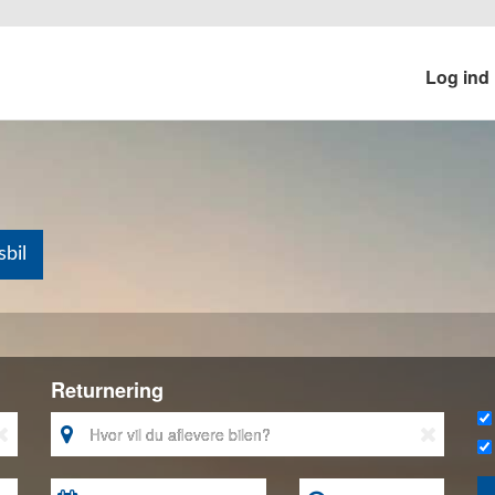
Log ind
bil
Returnering


