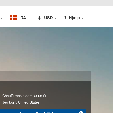
DA
$
USD
Hjælp
Chaufførens alder:
30-65
Jeg bor i:
United States