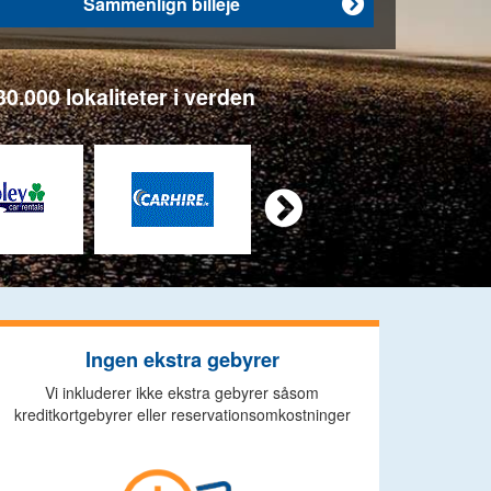
Sammenlign billeje

0.000 lokaliteter i verden

Ingen ekstra gebyrer
Vi inkluderer ikke ekstra gebyrer såsom
kreditkortgebyrer eller reservationsomkostninger