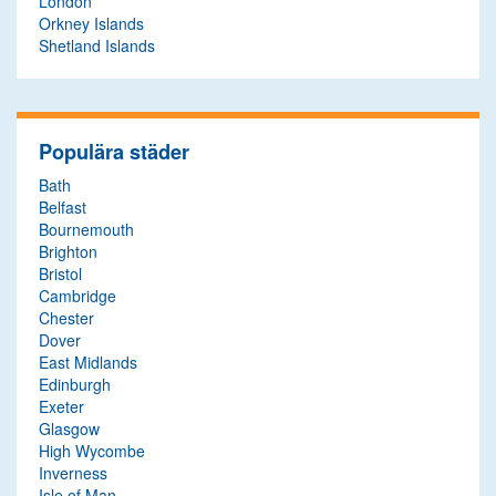
London
Orkney Islands
Shetland Islands
Populära städer
Bath
Belfast
Bournemouth
Brighton
Bristol
Cambridge
Chester
Dover
East Midlands
Edinburgh
Exeter
Glasgow
High Wycombe
Inverness
Isle of Man