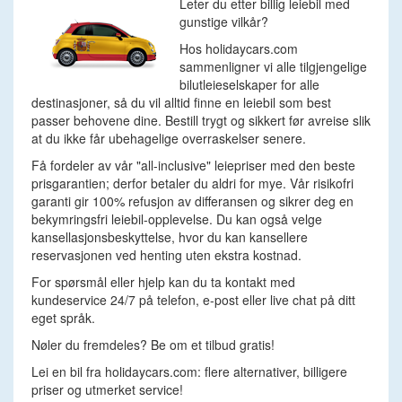
Leter du etter billig leiebil med
gunstige vilkår?
Hos holidaycars.com
sammenligner vi alle tilgjengelige
bilutleieselskaper for alle
destinasjoner, så du vil alltid finne en leiebil som best
passer behovene dine. Bestill trygt og sikkert før avreise slik
at du ikke får ubehagelige overraskelser senere.
Få fordeler av vår "all-inclusive" leiepriser med den beste
prisgarantien; derfor betaler du aldri for mye. Vår risikofri
garanti gir 100% refusjon av differansen og sikrer deg en
bekymringsfri leiebil-opplevelse. Du kan også velge
kansellasjonsbeskyttelse, hvor du kan kansellere
reservasjonen ved henting uten ekstra kostnad.
For spørsmål eller hjelp kan du ta kontakt med
kundeservice 24/7 på telefon, e-post eller live chat på ditt
eget språk.
Nøler du fremdeles? Be om et tilbud gratis!
Lei en bil fra holidaycars.com: flere alternativer, billigere
priser og utmerket service!