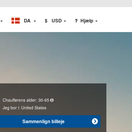
DA
$
USD
Hjælp
Chaufførens alder:
30-65
Jeg bor i:
United States
Sammenlign billeje
