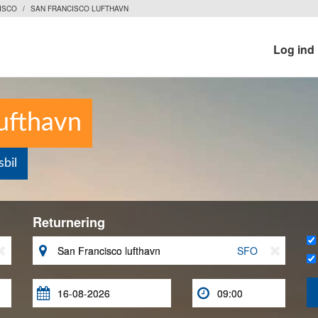
ISCO
/
SAN FRANCISCO LUFTHAVN
Log ind
lufthavn
bil
Returnering


SFO


