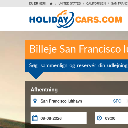
DU ER HER! :
/
UNITED STATES
/
CALIFORNIEN
/
SAN FRANC

Billeje San Francisco 
Søg, sammenlign og reservér din udlejnings
Afhentning

SFO

