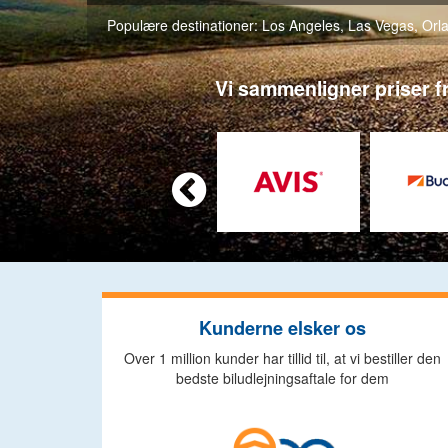
Populære destinationer:
Los Angeles
,
Las Vegas
,
Orl
Vi sammenligner priser fr

Kunderne elsker os
Over 1 million kunder har tillid til, at vi bestiller den
bedste biludlejningsaftale for dem