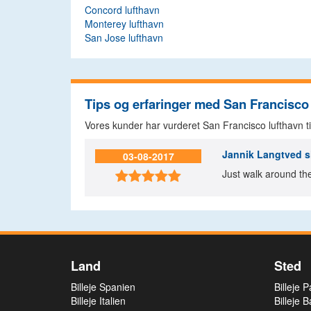
Concord lufthavn
Monterey lufthavn
San Jose lufthavn
Tips og erfaringer med San Francisco
Vores kunder har vurderet San Francisco lufthavn t
Jannik Langtved
s
03-08-2017
Just walk around the

Land
Sted
Billeje Spanien
Billeje 
Billeje Italien
Billeje 