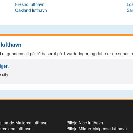
Fresno lufthavn
Los
Oakland lufthavn
San
 lufthavn
il et gennemsnit på
10
baseret på
1
vurderinger, og dette er de seneste 
iger:
 city
Palma de Mallorca lufthavn
Billeje Nice lufthavn
Barcelona lufthavn
Billeje Milano Malpensa lufthavn