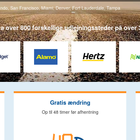
ando
,
San Francisco
,
Miami
,
Denver
,
Fort Lauderdale
,
Tampa
a over 800 forskellige udlejningssteder på over 3
Gratis ændring
Op til 48 timer før afhentning