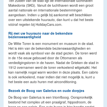
Ten zuiden van de stad ligt de internationale luchthaven
Makedonia (SKG). Vanuit de luchthaven wordt een groot
aantal nationale en internationale bestemmingen
aangedaan. Indien u gelijk bij aankomst wilt beschikken
over een uitstekende huurauto, dan kunt u dat het beste
vóóraf regelen bij HolidayCars.com.
Rij met uw huurauto naar de bekendste
bezienswaardigheid
De Witte Toren is een monument en museum in de stad.
Het is één van de bekendste bezienswaardigheden en
wordt vaak als symbool van de stad gezien. De toren werd
in de 15e eeuw gebouwd door de Ottomanen als
verdedigingstoren in de haven. Nadat de Grieken de stad in
1912 overnamen werd de toren verkoelend witgekalkt. Het
kan namelijk nogal warm worden in deze plaats. Een cabrio
is ook verkoelend, maar indien dat niet mogelijk is, kunt u
het beste een auto huren met airconditioning.
Bezoek de Boog van Galerius en oude dorpjes
De Boog van Galerius is een triomfboog. Oorspronkelijk
bestond het complex uit een praalgraf, hippodroom, de
boog en een paleis. Een auto huren is hier handig omdat