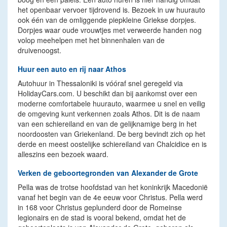
het openbaar vervoer tijdrovend is. Bezoek in uw huurauto
ook één van de omliggende piepkleine Griekse dorpjes.
Dorpjes waar oude vrouwtjes met verweerde handen nog
volop meehelpen met het binnenhalen van de
druivenoogst.
Huur een auto en rij naar Athos
Autohuur in Thessaloniki is vóóraf snel geregeld via
HolidayCars.com. U beschikt dan bij aankomst over een
moderne comfortabele huurauto, waarmee u snel en veilig
de omgeving kunt verkennen zoals Athos. Dit is de naam
van een schiereiland en van de gelijknamige berg in het
noordoosten van Griekenland. De berg bevindt zich op het
derde en meest oostelijke schiereiland van Chalcidice en is
alleszins een bezoek waard.
Verken de geboortegronden van Alexander de Grote
Pella was de trotse hoofdstad van het koninkrijk Macedonië
vanaf het begin van de 4e eeuw voor Christus. Pella werd
in 168 voor Christus geplunderd door de Romeinse
legionairs en de stad is vooral bekend, omdat het de