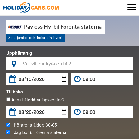

Payless Hyrbil Förenta staterna
Sök, jämför och boka din hyrbil
Upphämtnig

Tillbaka
Annat återlämningskontor?
Förarens ålder:
30-65
Jag bor i:
Förenta staterna