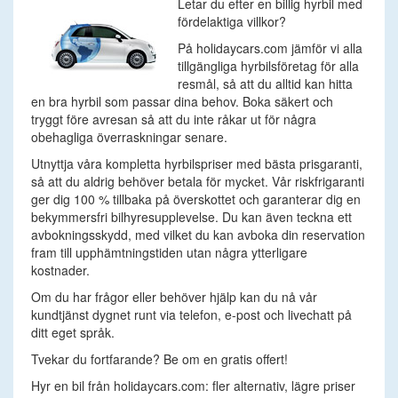
Letar du efter en billig hyrbil med
fördelaktiga villkor?
På holidaycars.com jämför vi alla
tillgängliga hyrbilsföretag för alla
resmål, så att du alltid kan hitta
en bra hyrbil som passar dina behov. Boka säkert och
tryggt före avresan så att du inte råkar ut för några
obehagliga överraskningar senare.
Utnyttja våra kompletta hyrbilspriser med bästa prisgaranti,
så att du aldrig behöver betala för mycket. Vår riskfrigaranti
ger dig 100 % tillbaka på överskottet och garanterar dig en
bekymmersfri bilhyresupplevelse. Du kan även teckna ett
avbokningsskydd, med vilket du kan avboka din reservation
fram till upphämtningstiden utan några ytterligare
kostnader.
Om du har frågor eller behöver hjälp kan du nå vår
kundtjänst dygnet runt via telefon, e-post och livechatt på
ditt eget språk.
Tvekar du fortfarande? Be om en gratis offert!
Hyr en bil från holidaycars.com: fler alternativ, lägre priser