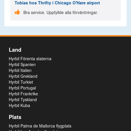
Tobias
hos Thrifty i Chicago O'Hare airport

Bra service. Uppfyllde alla förväntningar.
Land
Hyrbil Förenta staterna
Hyrbil Spanien
Hyrbil Italien
Hyrbil Grekland
Hyrbil Turkiet
Hyrbil Portugal
Hyrbil Frankrike
Hyrbil Tyskland
Hyrbil Kuba
Plats
Hyrbil Palma de Mallorca flygplats