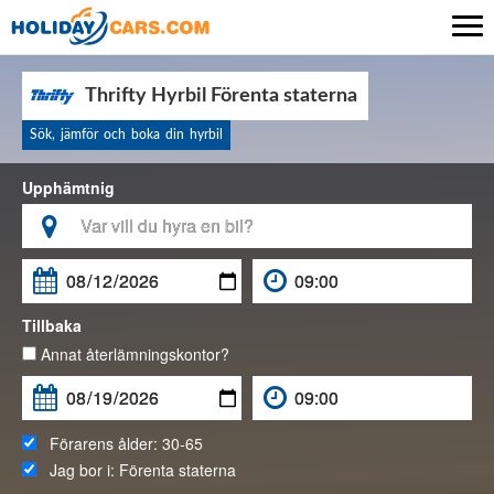

Thrifty Hyrbil Förenta staterna
Sök, jämför och boka din hyrbil
Upphämtnig

Tillbaka
Annat återlämningskontor?
Förarens ålder:
30-65
Jag bor i:
Förenta staterna