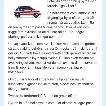
Letar du efter en billig hyrbil med
fördelaktiga villkor?
På holidaycars.com jämför vi alla
tillgängliga hyrbilsföretag för alla
resmål, så att du alltid kan hitta
en bra hyrbil som passar dina behov. Boka säkert och
tryggt före avresan så att du inte råkar ut för några
obehagliga överraskningar senare.
Utnyttja våra kompletta hyrbilspriser med bästa prisgaranti,
så att du aldrig behöver betala för mycket. Vår riskfrigaranti
ger dig 100 % tillbaka på överskottet och garanterar dig en
bekymmersfri bilhyresupplevelse. Du kan även teckna ett
avbokningsskydd, med vilket du kan avboka din reservation
fram till upphämtningstiden utan några ytterligare
kostnader.
Om du har frågor eller behöver hjälp kan du nå vår
kundtjänst dygnet runt via telefon, e-post och livechatt på
ditt eget språk.
Tvekar du fortfarande? Be om en gratis offert!
Hyr en bil från holidaycars.com: fler alternativ, lägre priser