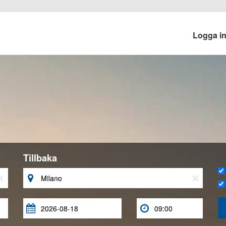
Logga i
Tillbaka




