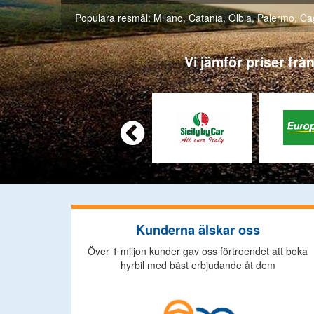
Populära resmål:
Milano
,
Catania
,
Olbia
,
Palermo
,
Cag
Vi jämför priser frå

Kunderna älskar oss
Över 1 miljon kunder gav oss förtroendet att boka
hyrbil med bäst erbjudande åt dem