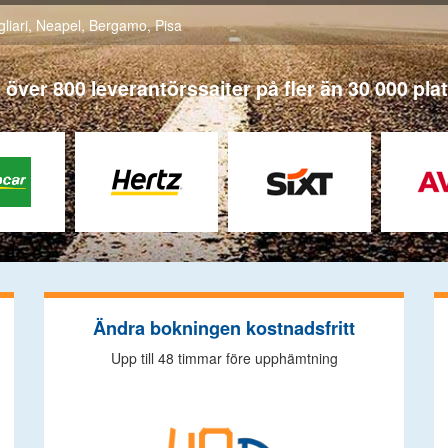
liari
,
Neapel
,
Bergamo
,
Pisa
n över 800 leverantörssajter på fler än 30 000 pla
Ändra bokningen kostnadsfritt
Upp till 48 timmar före upphämtning