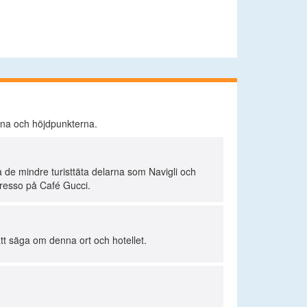
erna och höjdpunkterna.
å de mindre turisttäta delarna som Navigli och
presso på Café Gucci.
att säga om denna ort och hotellet.