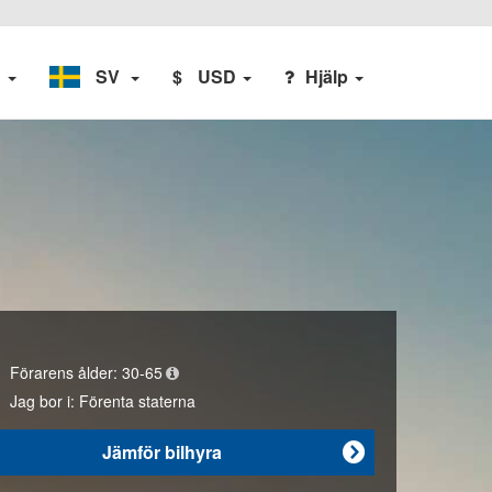
n
SV
$
USD
Hjälp
Förarens ålder:
30-65
Jag bor i:
Förenta staterna
Jämför bilhyra
