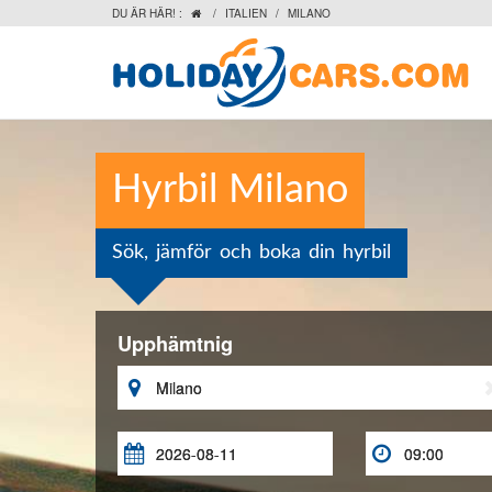
DU ÄR HÄR! :
/
ITALIEN
/
MILANO

Hyrbil Milano
Sök, jämför och boka din hyrbil
Upphämtnig


