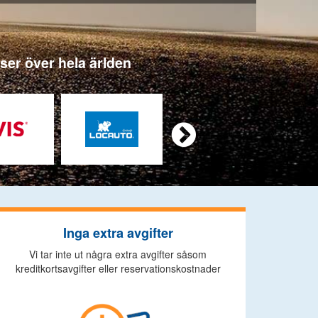
tser över hela ärlden

Inga extra avgifter
Vi tar inte ut några extra avgifter såsom
kreditkortsavgifter eller reservationskostnader