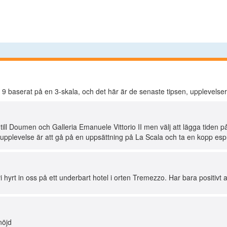
å
9
baserat på en
3
-skala, och det här är de senaste tipsen, upplevels
till Doumen och Galleria Emanuele Vittorio II men välj att lägga tiden p
k upplevelse är att gå på en uppsättning på La Scala och ta en kopp es
hyrt in oss på ett underbart hotel i orten Tremezzo. Har bara positivt 
nöjd