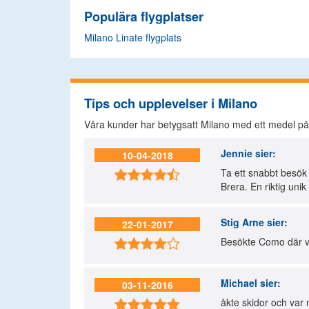
Populära flygplatser
Milano Linate flygplats
Tips och upplevelser i Milano
Våra kunder har betygsatt Milano med ett medel p
Jennie
sier:
10-04-2018
Ta ett snabbt besök 

Brera. En riktig uni
Stig Arne
sier:
22-01-2017
Besökte Como där vi 

Michael
sier:
03-11-2016
åkte skidor och var 
