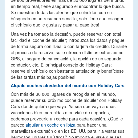
de 800 proveedores en más de 30 000 lugares del mundo
en tiempo real, tiene asegurado el encontrar lo que busca.
Se muestran todas las ofertas que coinciden con su
búsqueda en un resumen sencillo, solo tiene que escoger
el vehículo que le gusta ¡y pasar al paso tres!
Una vez ha tomado la decisión, puede reservar con total
facilidad el coche de alquiler; introduzca los datos y pague
de forma segura con iDeal o con tarjeta de crédito. Durante
el proceso de reserva, se le ofrecen distintos extras como
GPS, el seguro de cancelación, la opción de un segundo
conductor, etc. El principal consejo de Holiday Cars:
reserve el vehículo con bastante antelación ¡y benefíciese
de las tarifas más bajas posibles!
Alquile coches alrededor del mundo con Holiday Cars
Con más de 30 000 lugares de recogida en el mundo,
puede reservar su próximo coche de alquiler con Holiday
Cars donde quiera que vaya. Ya sea que vaya a unas
vacaciones bien merecidas o en viaje de negocios,
podemos proveerle un coche para cada ocasión. ¿Qué le
parece
alquilar un coche en Ibiza
para hacer una
maravillosa excursión o en los EE. UU, para ir a visitar sus
hermosos lugares turísticos? No importa el viaje que sea,