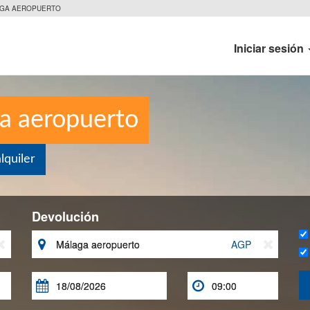
GA AEROPUERTO
Iniciar sesión
ga aeropuerto
quiler
Devolución


AGP


