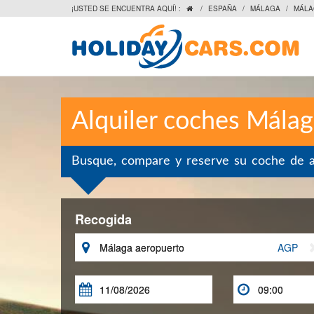
¡USTED SE ENCUENTRA AQUÍ! :
/
ESPAÑA
/
MÁLAGA
/
MÁLA

Alquiler coches Mála
Busque, compare y reserve su coche de al
Recogida

AGP

