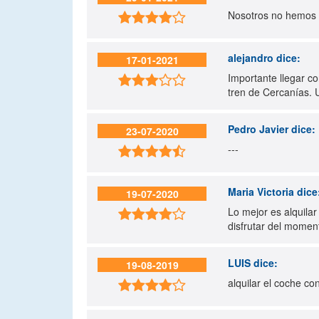
Nosotros no hemos t

alejandro
dice:
17-01-2021
Importante llegar co

tren de Cercanías. 
Pedro Javier
dice:
23-07-2020
---

Maria Victoria
dice
19-07-2020
Lo mejor es alquila

disfrutar del moment
LUIS
dice:
19-08-2019
alquilar el coche co
