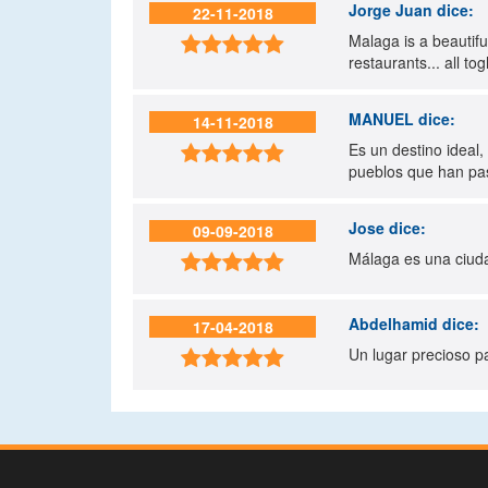
Jorge Juan
dice:
22-11-2018
Malaga is a beautifu

restaurants... all to
MANUEL
dice:
14-11-2018
Es un destino ideal,

pueblos que han pas
Jose
dice:
09-09-2018
Málaga es una ciuda

Abdelhamid
dice:
17-04-2018
Un lugar precioso pa
