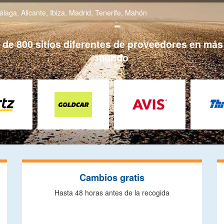
álaga
,
Alicante
,
Ibiza
,
Madrid
,
Tenerife
,
Mahón
e 800 sitios diferentes de proveedores en más 
mundo
Cambios gratis
Hasta 48 horas antes de la recogida